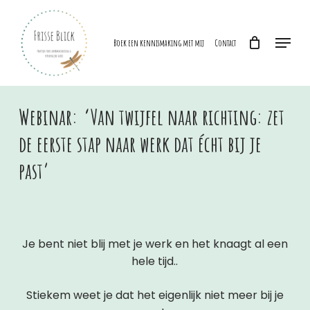
Skip
to
Menu
main
Boek een kennismaking met mij
Contact
content
Webinar:
‘Van twijfel naar richting: zet
de eerste stap naar werk dat écht bij je
past’
Je bent niet blij met je werk en het knaagt al een
hele tijd..
Stiekem weet je dat het eigenlijk niet meer bij je