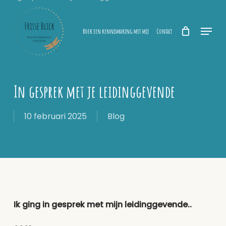
Skip
to
Menu
main
Boek een kennismaking met mij
Contact
content
In gesprek met je leidinggevende
10 februari 2025
Blog
Ik ging in gesprek met mijn leidinggevende..